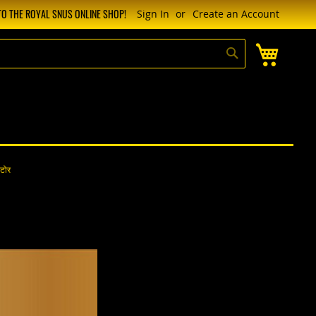
O THE ROYAL SNUS ONLINE SHOP!
Sign In
Create an Account
My Cart
Search
्टोर