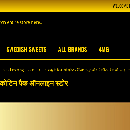
WELCOME T
SWEDISH SWEETS
ALL BRANDS
4MG
ne pouches blog space
तम्बाकू के बिना सर्वश्रेष्ठ स्वीडिश स्नूस और निकोटिन पैक ऑनलाइन स
र निकोटिन पैक ऑनलाइन स्टोर